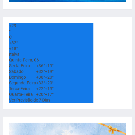
+
29
°
C
+
32°
+
18°
Italva
Quinta-Feira, 06
Sexta-Feira
+
36°
+
19°
Sábado
+
32°
+
19°
Domingo
+
38°
+
20°
Segunda-Feira
+
33°
+
20°
Terça-Feira
+
22°
+
19°
Quarta-Feira
+
20°
+
17°
Ver Previsão de 7 Dias