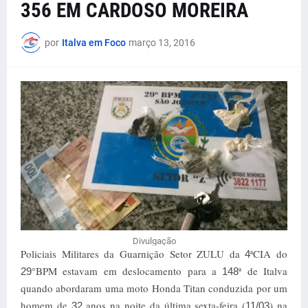
356 EM CARDOSO MOREIRA
por
Italva em Foco
março 13, 2016
Divulgação
Policiais Militares da Guarnição Setor ZULU da
ªCIA do
4
°BPM estavam em deslocamento para a
ª de Italva
29
148
quando abordaram uma moto Honda Titan conduzida por um
homem de
anos na noite da última sexta-feira (
) na
32
11/03