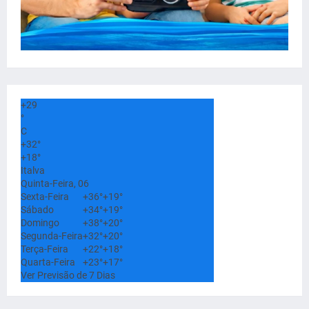
+
29
°
C
+
32°
+
18°
Italva
Quinta-Feira, 06
Sexta-Feira
+
36°
+
19°
Sábado
+
34°
+
19°
Domingo
+
38°
+
20°
Segunda-Feira
+
32°
+
20°
Terça-Feira
+
22°
+
18°
Quarta-Feira
+
23°
+
17°
Ver Previsão de 7 Dias