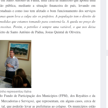
), em Santo Antônio de Pádua, uma carta de manifesto que aponta uma
ção pública, mediante a situação financeira do país, levando em
 estaduais e como isso tem afetado o bom funcionamento dos serviços
 mas quem leva a culpa são os prefeitos. A população tem o direito de
s medidas que estamos tomando para contorná-la. A queda no preço do
 receitas. Porém, o petróleo é sempre uma variável, o que nos deixa
feito de Santo Antônio de Pádua, Josias Quintal de Oliveira.
inho representou Italva
o Fundo de Participação dos Municípios (FPM), dos Royalties e da
Mercadorias e Serviços), que representam, em alguns casos, cerca de
al, que poderão levar as prefeituras ao colapso. Os municípios estão