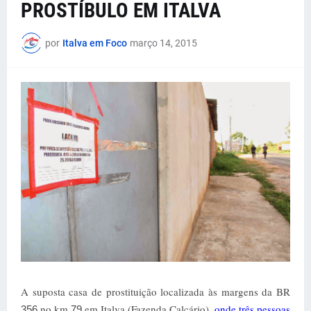
PROSTÍBULO EM ITALVA
por
Italva em Foco
março 14, 2015
A suposta casa de prostituição localizada às margens da BR
no km
em Italva (Fazenda Calcário),
onde três pessoas
356
79