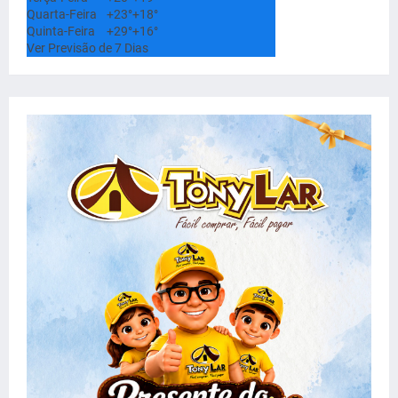
Quarta-Feira
+
23°
+
18°
Quinta-Feira
+
29°
+
16°
Ver Previsão de 7 Dias