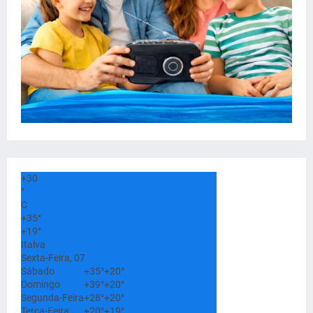
+
30
°
C
+
35°
+
19°
Italva
Sexta-Feira, 07
Sábado
+
35°
+
20°
Domingo
+
39°
+
20°
Segunda-Feira
+
28°
+
20°
Terça-Feira
+
20°
+
19°