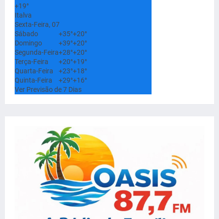
+
19°
Italva
Sexta-Feira, 07
Sábado
+
35°
+
20°
Domingo
+
39°
+
20°
Segunda-Feira
+
28°
+
20°
Terça-Feira
+
20°
+
19°
Quarta-Feira
+
23°
+
18°
Quinta-Feira
+
29°
+
16°
Ver Previsão de 7 Dias