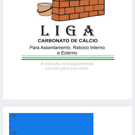
+
30
°
C
+
35°