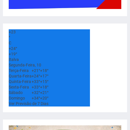
+
23
°
C
+
24°
+
19°
Italva
Segunda-Feira, 10
Terça-Feira
+
21°
+
18°
Quarta-Feira
+
24°
+
17°
Quinta-Feira
+
33°
+
15°
Sexta-Feira
+
33°
+
18°
Sábado
+
32°
+
21°
Domingo
+
34°
+
20°
Ver Previsão de 7 Dias