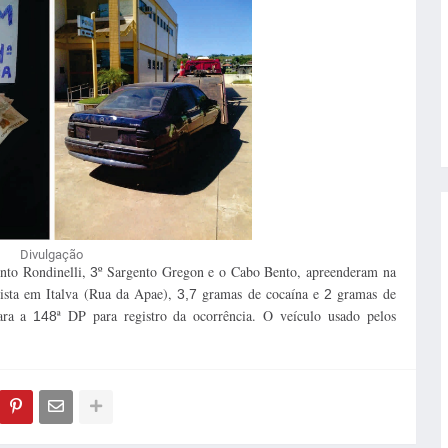
Divulgação
ento Rondinelli,
º Sargento Gregon e o Cabo Bento, apreenderam na
3
ista em Italva (Rua da Apae),
gramas de cocaína e
gramas de
3,7
2
ara a
ª DP para registro da ocorrência. O veículo usado pelos
148