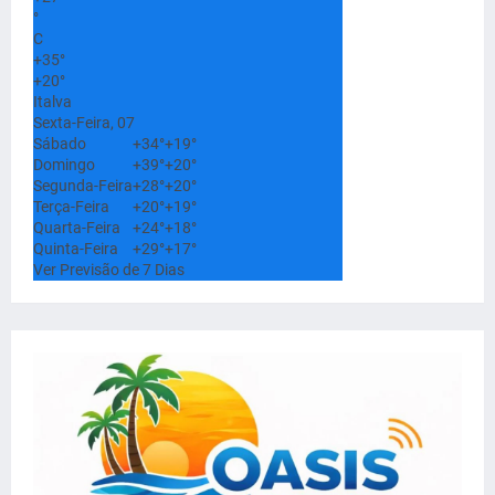
°
C
+
35°
+
20°
Italva
Sexta-Feira, 07
Sábado
+
34°
+
19°
Domingo
+
39°
+
20°
Segunda-Feira
+
28°
+
20°
Terça-Feira
+
20°
+
19°
Quarta-Feira
+
24°
+
18°
Quinta-Feira
+
29°
+
17°
Ver Previsão de 7 Dias