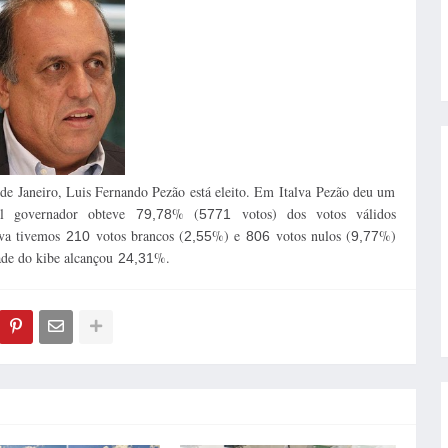
de Janeiro, Luis Fernando Pezão está eleito. Em Italva Pezão deu um
al governador obteve
% (
votos) dos votos válidos
79,78
5771
lva tivemos
votos brancos (
%) e
votos nulos (
%)
210
2,55
806
9,77
dade do kibe alcançou
%.
24,31