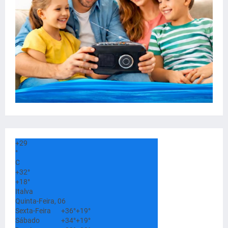
+
29
°
C
+
32°
+
18°
Italva
Quinta-Feira, 06
Sexta-Feira
+
36°
+
19°
Sábado
+
34°
+
19°