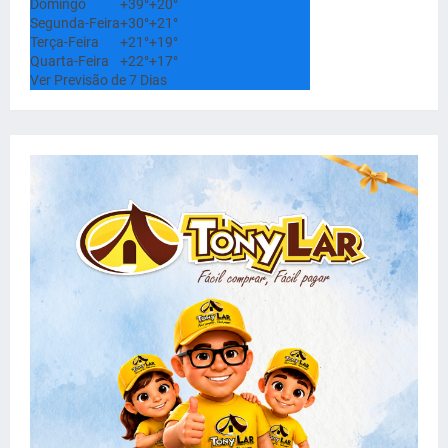
Domingo
+
39°
+
20°
Segunda-Feira
+
30°
+
21°
Terça-Feira
+
21°
+
19°
Quarta-Feira
+
22°
+
17°
Ver Previsão de 7 Dias