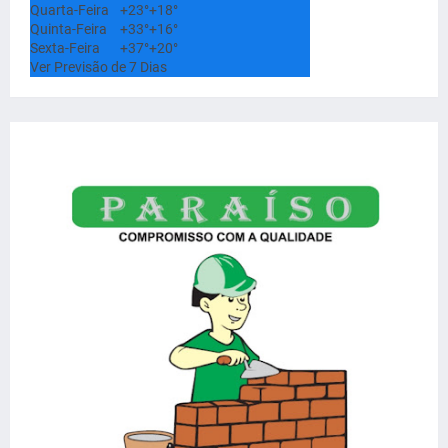
Quarta-Feira
+
23°
+
18°
Quinta-Feira
+
33°
+
16°
Sexta-Feira
+
37°
+
20°
Ver Previsão de 7 Dias