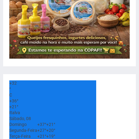
+
32
°
C
+
36°
+
21°
Italva
Sábado, 08
Domingo
+
37°
+
21°
Segunda-Feira
+
27°
+
20°
Terça-Feira
+
21°
+
19°