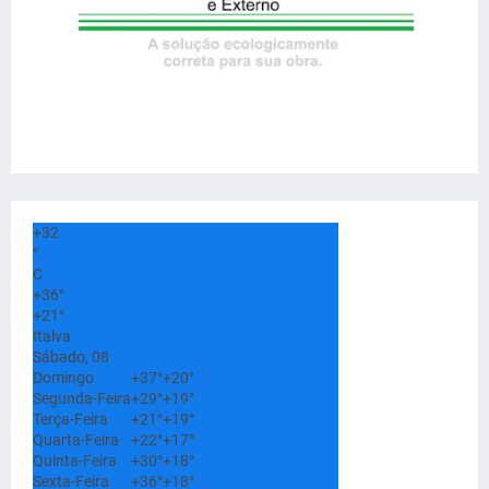
+
32
°
C
+
36°
+
21°
Italva
Sábado, 08
Domingo
+
37°
+
20°
Segunda-Feira
+
29°
+
19°
Terça-Feira
+
21°
+
19°
Quarta-Feira
+
22°
+
17°
Quinta-Feira
+
30°
+
18°
Sexta-Feira
+
36°
+
18°