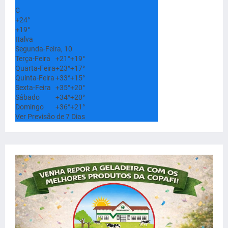
°
C
+
24°
+
19°
Italva
Segunda-Feira, 10
Terça-Feira
+
21°
+
19°
Quarta-Feira
+
23°
+
17°
Quinta-Feira
+
33°
+
15°
Sexta-Feira
+
35°
+
20°
Sábado
+
34°
+
20°
Domingo
+
36°
+
21°
Ver Previsão de 7 Dias