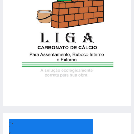
+
31
°
C