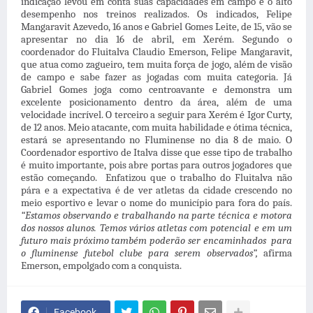
indicação levou em conta suas capacidades em campo e o alto
desempenho nos treinos realizados. Os indicados, Felipe
Mangaravit Azevedo, 16 anos e Gabriel Gomes Leite, de 15, vão se
apresentar no dia 16 de abril, em Xerém. Segundo o
coordenador do Fluitalva Claudio Emerson, Felipe Mangaravit,
que atua como zagueiro, tem muita força de jogo, além de visão
de campo e sabe fazer as jogadas com muita categoria. Já
Gabriel Gomes joga como centroavante e demonstra um
excelente posicionamento dentro da área, além de uma
velocidade incrível. O terceiro a seguir para Xerém é Igor Curty,
de 12 anos. Meio atacante, com muita habilidade e ótima técnica,
estará se apresentando no Fluminense no dia 8 de maio. O
Coordenador esportivo de Italva disse que esse tipo de trabalho
é muito importante, pois abre portas para outros jogadores que
estão começando. Enfatizou que o trabalho do Fluitalva não
pára e a expectativa é de ver atletas da cidade crescendo no
meio esportivo e levar o nome do município para fora do país.
“Estamos observando e trabalhando na parte técnica e motora
dos nossos alunos. Temos vários
atletas com potencial e em um
futuro mais próximo também poderão ser encaminhados
para
o fluminense futebol clube para serem observados”,
afirma
Emerson, empolgado com a conquista.
Facebook