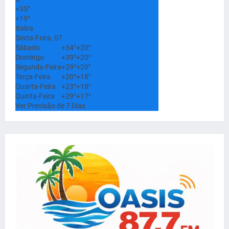
+
35°
+
19°
Italva
Sexta-Feira, 07
Sábado
+
34°
+
20°
Domingo
+
39°
+
20°
Segunda-Feira
+
29°
+
20°
Terça-Feira
+
20°
+
18°
Quarta-Feira
+
23°
+
18°
Quinta-Feira
+
29°
+
17°
Ver Previsão de 7 Dias